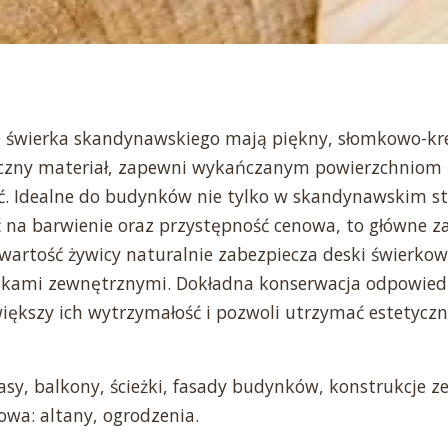
ze świerka skandynawskiego mają piękny, słomkowo-k
iczny materiał, zapewni wykańczanym powierzchniom 
ść. Idealne do budynków nie tylko w skandynawskim st
 na barwienie oraz przystępność cenowa, to główne z
artość żywicy naturalnie zabezpiecza deski świerkow
kami zewnętrznymi. Dokładna konserwacja odpowied
ększy ich wytrzymałość i pozwoli utrzymać estetyczn
asy, balkony, ścieżki, fasady budynków, konstrukcje z
owa: altany, ogrodzenia.