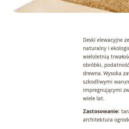
Deski elewacyjne 
naturalny i ekolog
wieloletnią trwało
obróbki, podatność
drewna. Wysoka zaw
szkodliwymi warun
impregnującymi zwi
wiele lat.
Zastosowanie:
tar
architektura ogrod